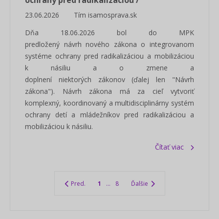
ochrany pred radikalizáciou /
23.06.2026
Tím isamosprava.sk
Dňa 18.06.2026 bol do MPK
predložený návrh nového zákona o integrovanom
systéme ochrany pred radikalizáciou a mobilizáciou
k násiliu a o zmene a
doplnení niektorých zákonov (ďalej len "Návrh
zákona"). Návrh zákona má za cieľ vytvoriť
komplexný, koordinovaný a multidisciplinárny systém
ochrany detí a mládežníkov pred radikalizáciou a
mobilizáciou k násiliu.
Čítať viac
Pred.
1
...
8
Ďalšie