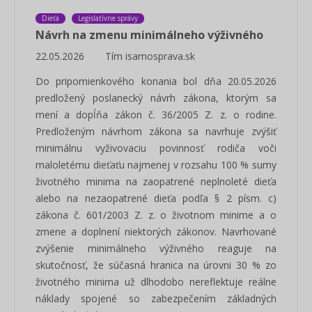
Dieťa
Legislatívne správy
Návrh na zmenu minimálneho výživného
22.05.2026
Tím isamosprava.sk
Do pripomienkového konania bol dňa 20.05.2026
predložený poslanecký návrh zákona, ktorým sa
mení a dopĺňa zákon č. 36/2005 Z. z. o rodine.
Predloženým návrhom zákona sa navrhuje zvýšiť
minimálnu vyživovaciu povinnosť rodiča voči
maloletému dieťaťu najmenej v rozsahu 100 % sumy
životného minima na zaopatrené neplnoleté dieťa
alebo na nezaopatrené dieťa podľa § 2 písm. c)
zákona č. 601/2003 Z. z. o životnom minime a o
zmene a doplnení niektorých zákonov. Navrhované
zvýšenie minimálneho výživného reaguje na
skutočnosť, že súčasná hranica na úrovni 30 % zo
životného minima už dlhodobo nereflektuje reálne
náklady spojené so zabezpečením základných