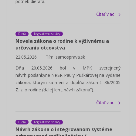
potrieb dieťaťa.
Čítať viac
Dieťa
Legislatívne správy
Novela zákona o rodine k výživnému a
určovaniu otcovstva
22.05.2026
Tím isamosprava.sk
Dňa 20.05.2026 bol v MPK zverejnený
návrh poslankyne NRSR Pauly Puškárovej na vydanie
zákona, ktorým sa mení a dopĺňa zákon č. 36/2005
Z. z. o rodine (ďalej len ,,návrh zákona“).
Čítať viac
Dieťa
Legislatívne správy
Návrh zákona o integrovanom systéme