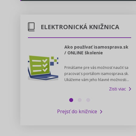
Energetika
Legislatívne správy
Doprava
ELEKTRONICKÁ KNIŽNICA
Kontakt
Poštové služby
Predpisy registrovaných cirkví
l voľby 2022
Ako používať isamosprava.sk
/ ONLINE školenie
Potravinárstvo
Zákony pre ľudí
dný manuál pre
Prinášame pre vás možnosť naučiť sa
 poslanca obce,
Poľovníctvo a lesy
Pomoc v núdzi - kontakty na úrady
pracovať s portálom isamosprava.sk.
v...
Ukážeme vám jeho hlavné možnosti...
Zisti viac
Podnikanie
Online poradenstvo
Zisti viac
Rybárstvo a vody
Výskumný inštitút iservispreludi.sk
Prejsť do knižnice
Newsletter