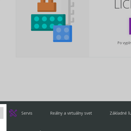
LI
Po vypln
Servis
Reálny a virtuálny svet
Základné ľ