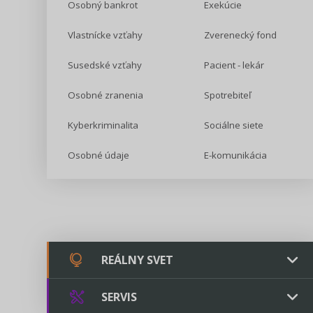
Osobný bankrot
Exekúcie
Vlastnícke vzťahy
Zverenecký fond
Susedské vzťahy
Pacient - lekár
Osobné zranenia
Spotrebiteľ
Kyberkriminalita
Sociálne siete
Osobné údaje
E-komunikácia
REÁLNY SVET
SERVIS
Chovateľstvo a veterinárstvo