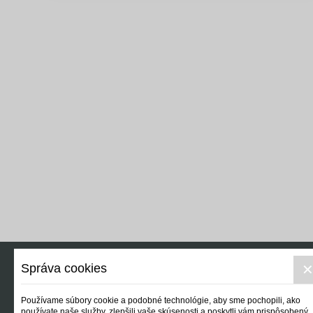
Správa cookies
Reálny svet
Používame súbory cookie a podobné technológie, aby sme pochopili, ako
používate naše služby, zlepšili vaše skúsenosti a poskytli vám prispôsobený