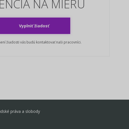
CENCIA NA MIERU
Vyplniť žiadosť
ení žiadosti vás budú kontaktovať naši pracovníci.
udské práva a slobody