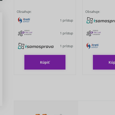
Obsahuje:
Obsahuje:
1 prístup
1 prístup
Predseda, poslanec VÚC -
manuál voľby 2022
1 prístup
Pripravili sme prehľadný manál pre
Kúpiť
Kúp
kandidátov na funkciu poslanca a
predsedu VÚC v komunálnych...
Zisti viac