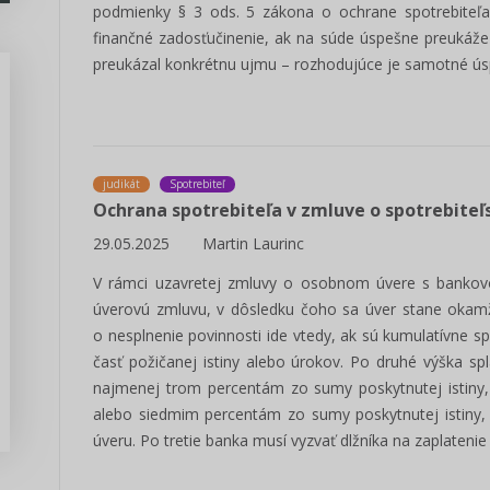
podmienky § 3 ods. 5 zákona o ochrane spotrebiteľa
finančné zadosťučinenie, ak na súde úspešne preukáže
preukázal konkrétnu ujmu – rozhodujúce je samotné ús
Predseda, poslanec VÚC -
judikát
Spotrebiteľ
manuál voľby 2022
Ochrana spotrebiteľa v zmluve o spotrebite
29.05.2025
Martin Laurinc
Pripravili sme prehľadný manál pre
kandidátov na funkciu poslanca a
V rámci uzavretej zmluvy o osobnom úvere s banko
predsedu VÚC v komunálnych...
úverovú zmluvu, v dôsledku čoho sa úver stane okamž
Zisti viac
o nesplnenie povinnosti ide vtedy, ak sú kumulatívne spl
časť požičanej istiny alebo úrokov. Po druhé výška s
najmenej trom percentám zo sumy poskytnutej istiny,
alebo siedmim percentám zo sumy poskytnutej istiny, 
úveru. Po tretie banka musí vyzvať dlžníka na zaplateni