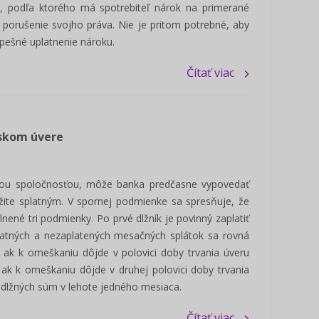
, podľa ktorého má spotrebiteľ nárok na primerané
 porušenie svojho práva. Nie je pritom potrebné, aby
pešné uplatnenie nároku.
Čítať viac
Poslanec - manuál voľby 2022
Ako používať i
/ ONLINE škole
ľskom úvere
Pripravili sme prehľadný manuál pre
Prinášame pre vás 
kandidátov na funkciu poslanca obce,
pracovať s portálo
mesta a mestskej časti v...
vou spoločnosťou, môže banka predčasne vypovedať
Ukážeme vám jeho h
Zisti viac
ite splatným. V spornej podmienke sa spresňuje, že
nené tri podmienky. Po prvé dlžník je povinný zaplatiť
platných a nezaplatených mesačných splátok sa rovná
 ak k omeškaniu dôjde v polovici doby trvania úveru
ak k omeškaniu dôjde v druhej polovici doby trvania
e dlžných súm v lehote jedného mesiaca.
Čítať viac