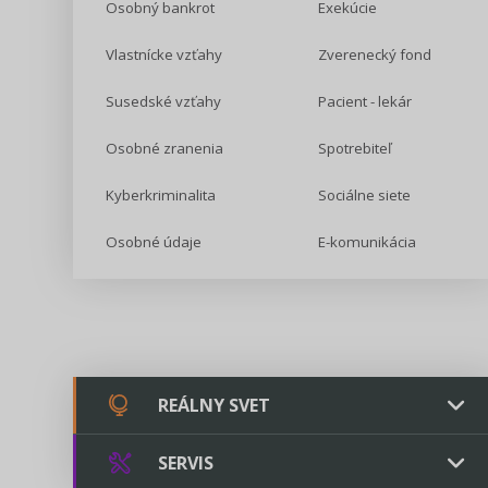
Osobný bankrot
Exekúcie
Vlastnícke vzťahy
Zverenecký fond
Susedské vzťahy
Pacient - lekár
Osobné zranenia
Spotrebiteľ
Kyberkriminalita
Sociálne siete
Osobné údaje
E-komunikácia
REÁLNY SVET
SERVIS
Chovateľstvo a veterinárstvo