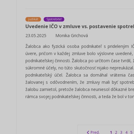
judikát
Spotrebiteľ
Uvedenie IČO v zmluve vs. postavenie spotre
23.05.2025
Monika Grichová
Žalobca ako fyzická osoba podnikateľ s prideleným I
úvere, pričom v každej zmluve bolo výslovne uvedené,
podnikateľskej činnosti. Žalobca po určitom čase tvrdil, 
súkromné účely, no túto skutočnosť nijako nepreukázal.
podnikateľský účel. Žalobca sa domáhal vrátenia 
žalovanej s odôvodnením, že zmluvy mali byť spotreb
žalobu zamietol, pretože žalobca neuniesol dôkazné b
rámca svojej podnikateľskej činnosti, a teda že bol v t
Pred.
1
2
3
4
5