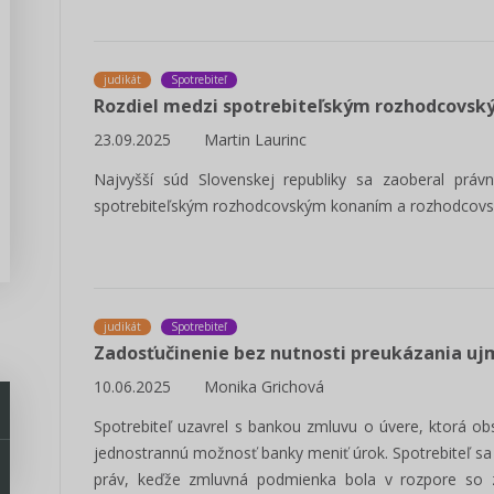
judikát
Spotrebiteľ
Rozdiel medzi spotrebiteľským rozhodcovs
23.09.2025
Martin Laurinc
Najvyšší súd Slovenskej republiky sa zaoberal prá
spotrebiteľským rozhodcovským konaním a rozhodcovs
judikát
Spotrebiteľ
Zadosťučinenie bez nutnosti preukázania uj
10.06.2025
Monika Grichová
Spotrebiteľ uzavrel s bankou zmluvu o úvere, ktorá o
jednostrannú možnosť banky meniť úrok. Spotrebiteľ sa 
práv, keďže zmluvná podmienka bola v rozpore so 