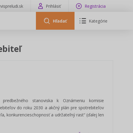
vispreludi.sk
Prihlásiť
Registrácia
Hľadať
Kategórie
ebiteľ
predbežného stanoviska k Oznámeniu komisie
biteľov do roku 2030 a akčný plán pre spotrebiteľov
a, konkurencieschopnosť a udržateľný rast“ (ďalej len