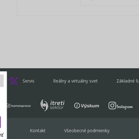
Servis
Reálny a virtuálny svet
Základné ľ
Kontakt
Všeobecné podmienky
iť