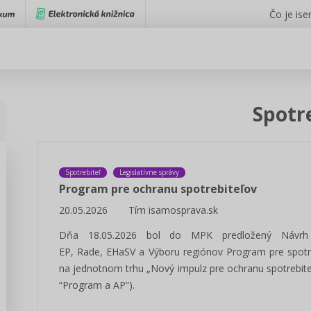
Čo je iser
Spotr
Spotrebiteľ
Legislatívne správy
Program pre ochranu spotrebiteľov
20.05.2026
Tím isamosprava.sk
Dňa 18.05.2026 bol do MPK predložený Návrh 
EP, Rade, EHaSV a Výboru regiónov Program pre spotre
na jednotnom trhu „Nový impulz pre ochranu spotrebiteľ
“Program a AP”).