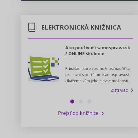
Energetika
Legislatívne správy
Doprava
ELEKTRONICKÁ KNIŽNICA
Kontakt
Poštové služby
Predpisy registrovaných cirkví
l voľby 2022
Ako používať isamosprava.sk
/ ONLINE školenie
Potravinárstvo
Zákony pre ľudí
dný manuál pre
Prinášame pre vás možnosť naučiť sa
 poslanca obce,
Poľovníctvo a lesy
Pomoc v núdzi - kontakty na úrady
pracovať s portálom isamosprava.sk.
v...
Ukážeme vám jeho hlavné možnosti...
Zisti viac
Podnikanie
Online poradenstvo
Zisti viac
Rybárstvo a vody
Výskumný inštitút iservispreludi.sk
Prejsť do knižnice
Newsletter