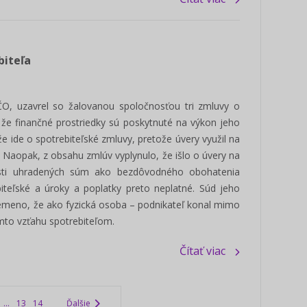
biteľa
ČO, uzavrel so žalovanou spoločnosťou tri zmluvy o
 že finančné prostriedky sú poskytnuté na výkon jeho
že ide o spotrebiteľské zmluvy, pretože úvery využil na
 Naopak, z obsahu zmlúv vyplynulo, že išlo o úvery na
časti uhradených súm ako bezdôvodného obohatenia
iteľské a úroky a poplatky preto neplatné. Súd jeho
remeno, že ako fyzická osoba – podnikateľ konal mimo
omto vzťahu spotrebiteľom.
Čítať viac
...
13
14
Ďalšie