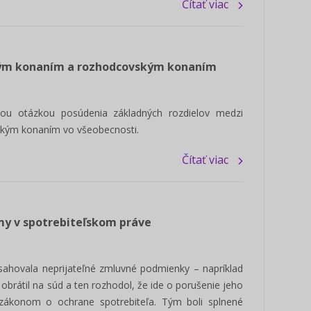
Čítať viac
kým konaním a rozhodcovským konaním
vnou otázkou posúdenia základných rozdielov medzi
kým konaním vo všeobecnosti.
Čítať viac
my v spotrebiteľskom práve
bsahovala neprijateľné zmluvné podmienky – napríklad
obrátil na súd a ten rozhodol, že ide o porušenie jeho
zákonom o ochrane spotrebiteľa. Tým boli splnené