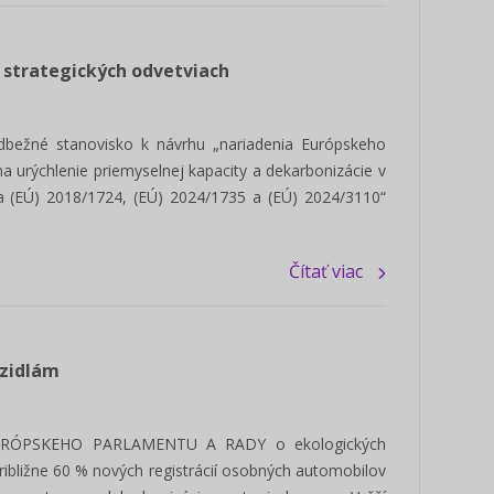
v strategických odvetviach
dbežné stanovisko k návrhu „nariadenia Európskeho
a urýchlenie priemyselnej kapacity a dekarbonizácie v
ia (EÚ) 2018/1724, (EÚ) 2024/1735 a (EÚ) 2024/3110“
Čítať viac
ozidlám
EURÓPSKEHO PARLAMENTU A RADY o ekologických
ribližne 60 % nových registrácií osobných automobilov