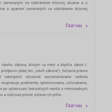
ch zameraných na odstránenie krízovej situácie a o
tve a opatrení zameraných na odstránenie krízovej
Čítať viac
k návrhu zákona, ktorým sa mení a dopĺňa zákon č.
 predpisov (ďalej len „návrh zákona“). Súčasná právna
ť zabezpečiť obrazové zaznamenávanie vedenia
eň neupravuje podmienky vyhotovovania, uchovávania,
e pri vyšetrovaní železničných nehôd a mimoriadnych
v a sťažovať presné zistenie ich príčin.
Čítať viac