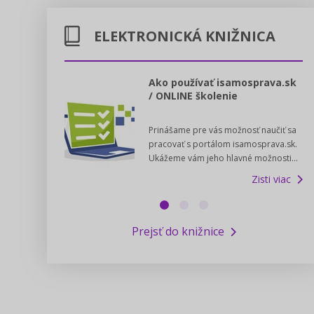
ELEKTRONICKÁ KNIŽNICA
l voľby 2022
Ako používať isamosprava.sk
/ ONLINE školenie
dný manuál pre
Prinášame pre vás možnosť naučiť sa
 poslanca obce,
pracovať s portálom isamosprava.sk.
v...
Ukážeme vám jeho hlavné možnosti...
Zisti viac
Zisti viac
Prejsť do knižnice