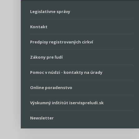
Energetika
Legislatívne správy
Doprava
Kontakt
Poštové služby
Predpisy registrovaných cirkví
Potravinárstvo
Zákony pre ľudí
Poľovníctvo a lesy
Pomoc v núdzi - kontakty na úrady
Podnikanie
Online poradenstvo
Rybárstvo a vody
Výskumný inštitút iservispreludi.sk
Newsletter