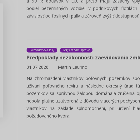
a 90 % dodávok v EÚ, a preto majú zásadný vplyv
podiel bezemisných vozidiel v podnikových flotilách
závislosť od fosílnych palív a zároveň zvýšiť dostupnos
Predseda, poslanec VÚC -
manuál voľby 2022
Poľovníctvo a lesy
Legislatívne správy
Predpoklady nezákonnosti zaevidovania zmlu
Pripravili sme prehľadný manál pre
kandidátov na funkciu poslanca a
01.07.2026
Martin Laurinc
predsedu VÚC v komunálnych...
Na zhromaždení vlastníkov poľovných pozemkov spo
Zisti viac
užívaní poľovného revíru a následne okresný úrad tú
pozemkov sa správnou žalobou domáhala zrušenia opat
nebola platne uzatvorená z dôvodu viacerých pochybení
vlastníkov na základe splnomocnení, pri určení hl
požadovaného kvóra.