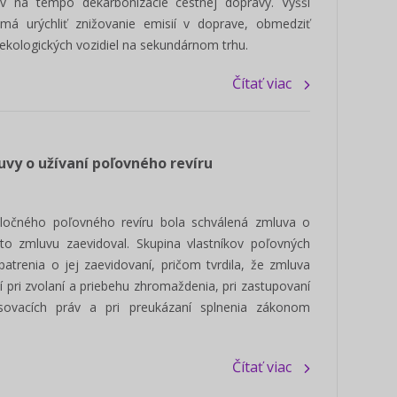
 na tempo dekarbonizácie cestnej dopravy. Vyšší
 má urýchliť znižovanie emisií v doprave, obmedziť
ť ekologických vozidiel na sekundárnom trhu.
Čítať viac
Poslanec - manuál voľby 2022
Ako používať i
/ ONLINE škole
Pripravili sme prehľadný manuál pre
vy o užívaní poľovného revíru
Prinášame pre vás 
kandidátov na funkciu poslanca obce,
pracovať s portálo
mesta a mestskej časti v...
Ukážeme vám jeho h
Zisti viac
ločného poľovného revíru bola schválená zmluva o
to zmluvu zaevidoval. Skupina vlastníkov poľovných
renia o jej zaevidovaní, pričom tvrdila, že zmluva
 pri zvolaní a priebehu zhromaždenia, pri zastupovaní
asovacích práv a pri preukázaní splnenia zákonom
Čítať viac