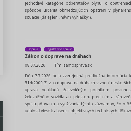
jednotlivé kategórie odberateľov plynu, o opatrenia
spôsobe určenia obmedzujúcich opatrení v plynárens
situácie (ďalej len „návrh vyhlášky“).
Doprava
Legislatívne správy
Zákon o doprave na dráhach
08.07.2026
Tím isamosprava.sk
Dňa 7.7.2026 bola zverejnená predbežná informácia 
514/2009 Z. z. o doprave na dráhach v znení neskorších
úprava neukladá železničným podnikom povinnos
železničného vozidla ani priestoru pred ním a zárov
sprístupňovania a využívania týchto záznamov, čo môž
udalostí viesť k absencii objektívnych technických dôkazo