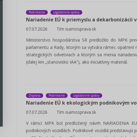
Podnikanie
Legislatívne správy
Nariadenie EÚ k priemyslu a dekarbonizácii 
07.07.2026
Tím isamosprava.sk
Ministerstvo hospodárstva SR predložilo do MPK pre
parlamentu a Rady, ktorým sa vytvára rámec opatrení n
strategických odvetviach a ktorým sa menia nariaden
(ďalej len „stanovisko IAA“), ako iniciatívny materiál.
Doprava
Podnikanie
Legislatívne správy
Nariadenie EÚ k ekologickým podnikovým v
07.07.2026
Tím isamosprava.sk
V rámci MPK bol predložený návrh NARIADENIA 
podnikových vozidlách. Podnikové vozidlá predstavujú p