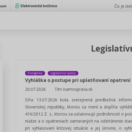
Čo je iser
Legislatí
Energetika
Legislatívne správy
Vyhláška o postupe pri uplatňovaní opatrení
20.07.2026
Tím isamosprava.sk
Dňa 13.07.2026 bola zverejnená predbežná informá
Slovenskej republiky, ktorou sa mení a dopĺňa vyhláš
416/2012 Z. z., ktorou sa ustanovujú podrobnosti o pos
núdze a o opatreniach zameraných na odstránenie stav
pri vyhlasovaní krízovej situácie a jej úrovne, o vy