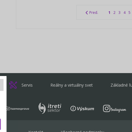
Pred.
1
2
3
4
5
Servis
Reálny a virtuálny svet
Základné ľ