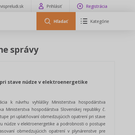
vispreludi.sk
Prihlásiť
Registrácia
Hľadať
Kategórie
vne správy
 pri stave núdze v elektroenergetike
cia k návrhu vyhlášky Ministerstva hospodárstva
ka Ministerstva hospodárstva Slovenskej republiky č.
tupe pri uplatňovaní obmedzujúcich opatrení pri stave
u núdze v elektroenergetike a podrobnosti o postupe
hlasovaní obmedzujúcich opatrení v plynárenstve pre