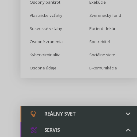
Osobný bankrot
Exekúcie
Vlastnícke vzťahy
Zverenecký fond
Susedské vzťahy
Pacient - lekár
Osobné zranenia
Spotrebiteľ
Kyberkriminalita
Sociálne siete
Osobné údaje
E-komunikácia
REÁLNY SVET
SERVIS
Chovateľstvo a veterinárstvo