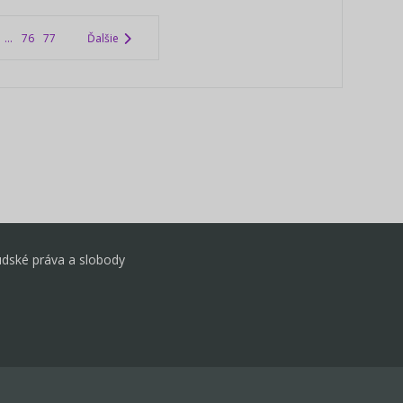
...
76
77
Ďalšie
udské práva a slobody