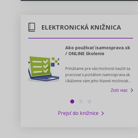
Energetika
Legislatívne správy
Doprava
ELEKTRONICKÁ KNIŽNICA
Kontakt
Poštové služby
Predpisy registrovaných cirkví
l voľby 2022
Ako používať isamosprava.sk
/ ONLINE školenie
Potravinárstvo
Zákony pre ľudí
dný manuál pre
Prinášame pre vás možnosť naučiť sa
 poslanca obce,
Poľovníctvo a lesy
Pomoc v núdzi - kontakty na úrady
pracovať s portálom isamosprava.sk.
v...
Ukážeme vám jeho hlavné možnosti...
Zisti viac
Podnikanie
Online poradenstvo
Zisti viac
Rybárstvo a vody
Výskumný inštitút iservispreludi.sk
Prejsť do knižnice
Newsletter