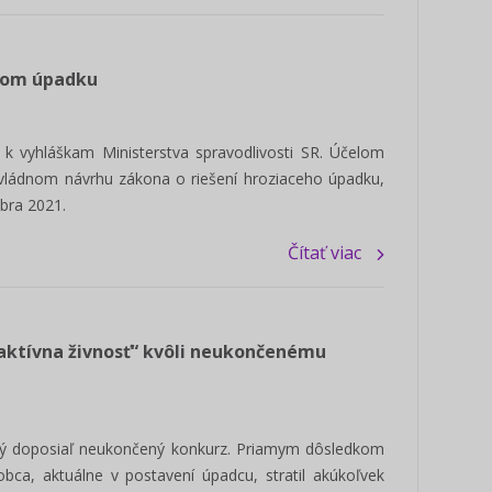
acom úpadku
 k vyhláškam Ministerstva spravodlivosti SR. Účelom
 vládnom návrhu zákona o riešení hroziaceho úpadku,
bra 2021.
Čítať viac
aktívna živnosť“ kvôli neukončenému
ný doposiaľ neukončený konkurz. Priamym dôsledkom
obca, aktuálne v postavení úpadcu, stratil akúkoľvek