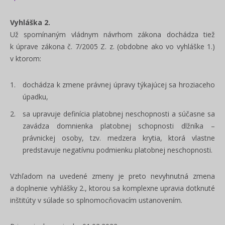
Vyhláška 2.
Už spomínaným vládnym návrhom zákona dochádza tiež
k úprave zákona č. 7/2005 Z. z. (obdobne ako vo vyhláške 1.)
v ktorom:
dochádza k zmene právnej úpravy týkajúcej sa hroziaceho
úpadku,
sa upravuje definícia platobnej neschopnosti a súčasne sa
zavádza domnienka platobnej schopnosti dlžníka –
právnickej osoby, tzv. medzera krytia, ktorá vlastne
predstavuje negatívnu podmienku platobnej neschopnosti.
Vzhľadom na uvedené zmeny je preto nevyhnutná zmena
a doplnenie
vyhlášky 2., ktorou sa komplexne upravia dotknuté
inštitúty v súlade so splnomocňovacím ustanovením.