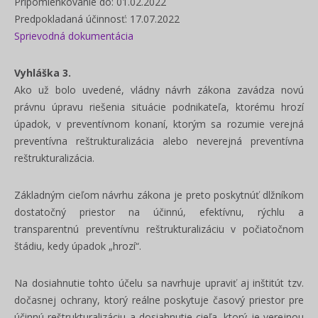
Pripomienkovanie do: 01.02.2022
Predpokladaná účinnosť: 17.07.2022
Sprievodná dokumentácia
Vyhláška 3.
Ako už bolo uvedené, vládny n
ávrh zákona zavádza
novú
právnu úpravu riešenia situácie podnikateľa, ktorému hrozí
úpadok, v preventívnom konaní, ktorým sa rozumie verejná
preventívna reštrukturalizácia alebo neverejná preventívna
reštrukturalizácia.
Základným cieľom návrhu zákona je preto poskytnúť dlžníkom
dostatočný priestor na účinnú, efektívnu, rýchlu a
transparentnú preventívnu reštrukturalizáciu v počiatočnom
štádiu, kedy úpadok „hrozí“.
Na dosiahnutie tohto účelu sa navrhuje upraviť aj inštitút tzv.
dočasnej ochrany, ktorý reálne poskytuje časový priestor pre
účinnú reštrukturalizáciu a dosiahnutie cieľa, ktorý je verejnou