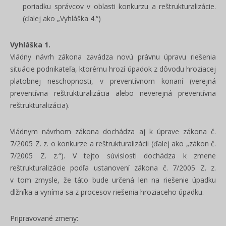
poriadku správcov v oblasti konkurzu a reštrukturalizácie.
(ďalej ako „Vyhláška 4.“)
Vyhláška 1.
Vládny návrh zákona zavádza novú právnu úpravu
riešenia
situácie podnikateľa, ktorému hrozí úpadok z dôvodu hroziacej
platobnej neschopnosti, v preventívnom konaní (verejná
preventívna reštrukturalizácia alebo neverejná preventívna
reštrukturalizácia).
Vládnym návrhom zákona dochádza aj k úprave zákona č.
7/2005 Z. z. o konkurze a reštrukturalizácii (ďalej ako „zákon č.
7/2005 Z. z.“). V tejto súvislosti dochádza k zmene
reštrukturalizácie podľa ustanovení zákona č. 7/2005 Z. z.
v tom zmysle, že táto bude určená len na riešenie úpadku
dlžníka a vyníma sa z procesov riešenia hroziaceho úpadku.
Pripravované zmeny: