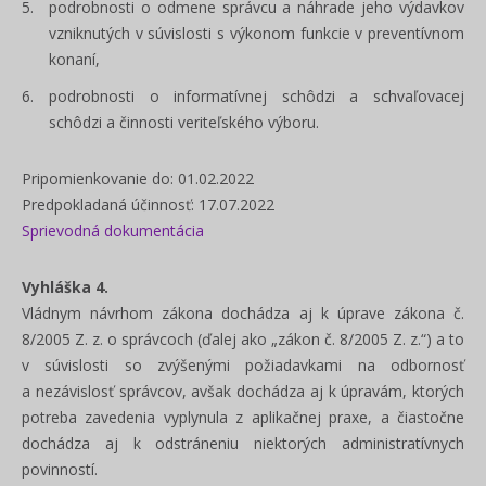
podrobnosti o odmene správcu a náhrade jeho výdavkov
vzniknutých v súvislosti s výkonom funkcie v preventívnom
konaní,
podrobnosti o informatívnej schôdzi a schvaľovacej
schôdzi a činnosti veriteľského výboru.
Pripomienkovanie do: 01.02.2022
Predpokladaná účinnosť: 17.07.2022
Sprievodná dokumentácia
Vyhláška 4.
Vládnym návrhom zákona dochádza aj k úprave zákona č.
8/2005 Z. z. o správcoch (ďalej ako „zákon č. 8/2005 Z. z.“) a to
v súvislosti so zvýšenými požiadavkami na
odbornosť
a nezávislosť správcov, avšak dochádza aj k úpravám, k
torých
potreba zavedenia vyplynula z aplikačnej praxe, a čiastočne
dochádza aj k odstráneniu niektorých administratívnych
povinností.