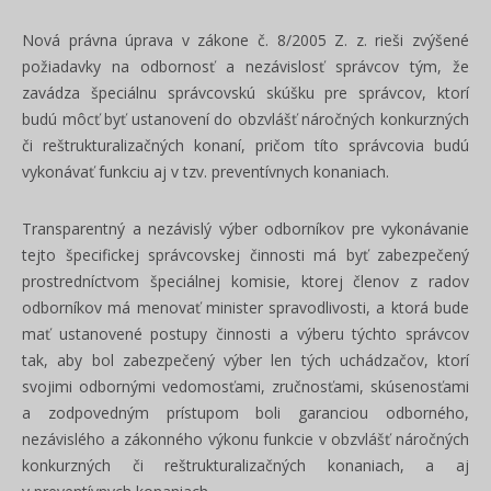
Nová právna úprava
v zákone č. 8/2005 Z. z.
rieši zvýšené
požiadavky na odbornosť a nezávislosť správcov tým, že
zavádza špeciálnu správcovskú skúšku pre správcov, ktorí
budú môcť byť ustanovení do obzvlášť náročných konkurzných
či reštrukturalizačných konaní, pričom títo správcovia budú
vykonávať funkciu aj v tzv. preventívnych konaniach.
Transparentný a nezávislý výber odborníkov pre vykonávanie
tejto špecifickej správcovskej činnosti má byť zabezpečený
prostredníctvom špeciálnej komisie, ktorej členov z radov
odborníkov má menovať minister spravodlivosti, a ktorá bude
mať ustanovené postupy činnosti a výberu týchto správcov
tak, aby bol zabezpečený výber len tých uchádzačov, ktorí
svojimi odbornými vedomosťami, zručnosťami, skúsenosťami
a zodpovedným prístupom boli garanciou odborného,
nezávislého a zákonného výkonu funkcie v obzvlášť náročných
konkurzných či reštrukturalizačných konaniach, a aj