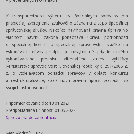
v preventívnych konaniach.
K transparentnosti výberu tzv. špeciálnych správcov má
prispieť aj zverejnenie zvukového záznamu z tejto špeciálnej
správcovskej skúšky. Nakoľko navrhovaná právna úprava vo
vládnom návrhu zákona ponecháva úpravu podrobností
o špeciálnej komisii a špeciálnej správcovskej skúške na
vykonávací právny predpis, je nevyhnutné prijatie nového
vykonávacieho predpisu alternatívne zmena vyhlášky
Ministerstva spravodlivosti Slovenskej republiky č. 291/2005 Z.
z. o vzdelávacom poriadku správcov v oblasti konkurzu
a reštrukturalizácie, ktorá novú právnu úpravu zohľadní vo
svojich ustanoveniach.
Pripomienkovanie do: 18.01.2021
Predpokladaná účinnosť: 01.05.2022
Sprievodná dokumentácia
Mgr. Vladimír Fujak