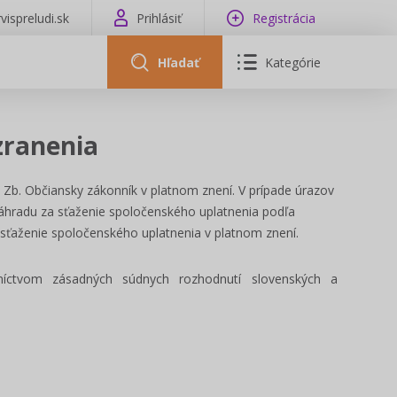
vispreludi.sk
Prihlásiť
Registrácia
Hľadať
Kategórie
zranenia
Zb. Občiansky zákonník v platnom znení. V prípade úrazov
náhradu za sťaženie spoločenského uplatnenia podľa
 sťaženie spoločenského uplatnenia v platnom znení.
dníctvom zásadných súdnych rozhodnutí slovenských a