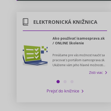
Energetika
Legislatívne správy
Doprava
ELEKTRONICKÁ KNIŽNICA
Kontakt
Poštové služby
Predpisy registrovaných cirkví
l voľby 2022
Ako používať isamosprava.sk
/ ONLINE školenie
Potravinárstvo
Zákony pre ľudí
dný manuál pre
Prinášame pre vás možnosť naučiť sa
 poslanca obce,
Poľovníctvo a lesy
Pomoc v núdzi - kontakty na úrady
pracovať s portálom isamosprava.sk.
v...
Ukážeme vám jeho hlavné možnosti...
Zisti viac
Podnikanie
Online poradenstvo
Zisti viac
Rybárstvo a vody
Výskumný inštitút iservispreludi.sk
Prejsť do knižnice
Newsletter