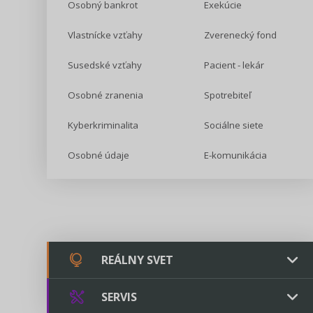
Osobný bankrot
Exekúcie
Vlastnícke vzťahy
Zverenecký fond
Susedské vzťahy
Pacient - lekár
Osobné zranenia
Spotrebiteľ
Kyberkriminalita
Sociálne siete
Osobné údaje
E-komunikácia
REÁLNY SVET
SERVIS
Chovateľstvo a veterinárstvo