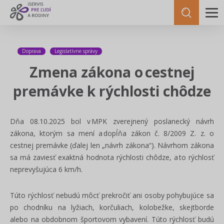
Doprava
Legislatívne správy
Zmena zákona o cestnej
premávke k rýchlosti chôdze
Dňa 08.10.2025 bol v MPK zverejnený poslanecký návrh
zákona, ktorým sa mení a dopĺňa zákon č. 8/2009 Z. z. o
cestnej premávke (ďalej len „návrh zákona“). Návrhom zákona
sa má zaviesť exaktná hodnota rýchlosti chôdze, a to rýchlosť
neprevyšujúca 6 km/h.
Túto rýchlosť nebudú môcť prekročiť ani osoby pohybujúce sa
po chodníku na lyžiach, korčuliach, kolobežke, skejtborde
alebo na obdobnom športovom vybavení. Túto rýchlosť budú