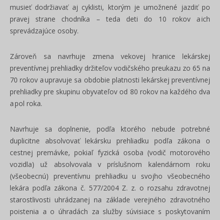
musieť dodržiavať aj cyklisti, ktorým je umožnené jazdiť po
pravej strane chodníka – teda deti do 10 rokov a ich
sprevádzajúce osoby.
Zároveň sa navrhuje zmena vekovej hranice lekárskej
preventívnej prehliadky držiteľov vodičského preukazu zo 65 na
70 rokov a upravuje sa obdobie platnosti lekárskej preventívnej
prehliadky pre skupinu obyvateľov od 80 rokov na každého dva
a pol roka.
Navrhuje sa doplnenie, podľa ktorého nebude potrebné
duplicitne absolvovať lekársku prehliadku podľa zákona o
cestnej premávke, pokiaľ fyzická osoba (vodič motorového
vozidla) už absolvovala v príslušnom kalendárnom roku
(všeobecnú) preventívnu prehliadku u svojho všeobecného
lekára podľa zákona č. 577/2004 Z. z. o rozsahu zdravotnej
starostlivosti uhrádzanej na základe verejného zdravotného
poistenia a o úhradách za služby súvisiace s poskytovaním