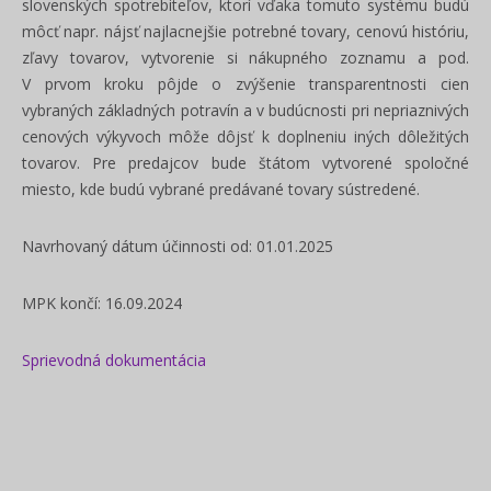
slovenských spotrebiteľov, ktorí vďaka tomuto systému budú
môcť napr. nájsť najlacnejšie potrebné tovary, cenovú históriu,
zľavy tovarov, vytvorenie si nákupného zoznamu a pod.
V prvom kroku pôjde o zvýšenie transparentnosti cien
vybraných základných potravín a v budúcnosti pri nepriaznivých
cenových výkyvoch môže dôjsť k doplneniu iných dôležitých
tovarov. Pre predajcov bude štátom vytvorené spoločné
miesto, kde budú vybrané predávané tovary sústredené.
Navrhovaný dátum účinnosti od: 01.01.2025
MPK končí: 16.09.2024
Sprievodná dokumentácia