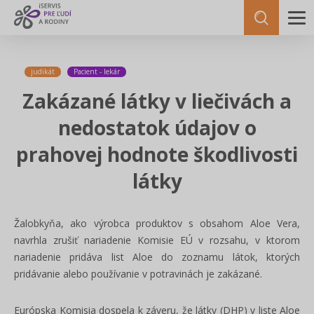
judikát
Pacient - lekár
Zakázané látky v liečivách a
nedostatok údajov o
prahovej hodnote škodlivosti
látky
Žalobkyňa, ako výrobca produktov s obsahom Aloe Vera,
navrhla zrušiť nariadenie Komisie EÚ v rozsahu, v ktorom
nariadenie pridáva list Aloe do zoznamu látok, ktorých
pridávanie alebo používanie v potravinách je zakázané.
Európska Komisia dospela k záveru, že látky (DHP) v liste Aloe