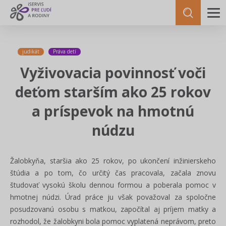
judikát
Práva detí
Vyživovacia povinnosť voči
deťom starším ako 25 rokov
a príspevok na hmotnú
núdzu
Žalobkyňa, staršia ako 25 rokov, po ukončení inžinierskeho
štúdia a po tom, čo určitý čas pracovala, začala znovu
študovať vysokú školu dennou formou a poberala pomoc v
hmotnej núdzi. Úrad práce ju však považoval za spoločne
posudzovanú osobu s matkou, započítal aj príjem matky a
rozhodol, že žalobkyni bola pomoc vyplatená neprávom, preto