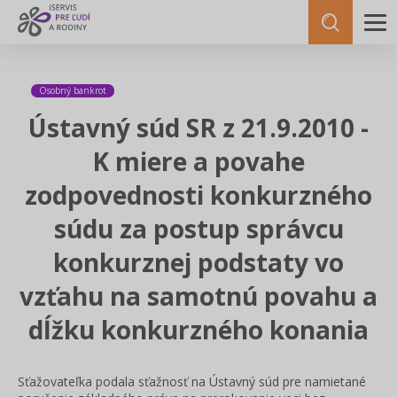
Osobný bankrot
Ústavný súd SR z 21.9.2010 -
K miere a povahe
zodpovednosti konkurzného
súdu za postup správcu
konkurznej podstaty vo
vzťahu na samotnú povahu a
dĺžku konkurzného konania
Sťažovateľka podala sťažnosť na Ústavný súd pre namietané