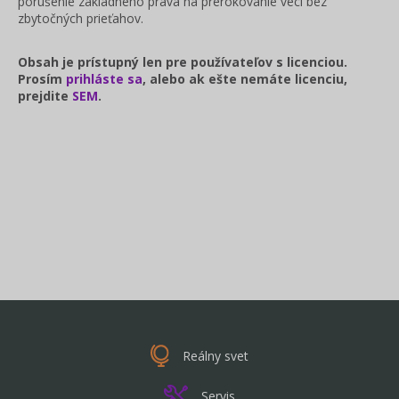
porušenie základného práva na prerokovanie veci bez
zbytočných prieťahov.
Obsah je prístupný len pre používateľov s licenciou.
Prosím
prihláste sa
, alebo ak ešte nemáte licenciu,
prejdite
SEM
.
Reálny svet
Servis