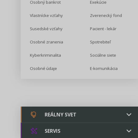
Osobný bankrot
Exekúcie
Vlastnícke vzťahy
Zverenecký fond
Susedské vzťahy
Pacient - lekár
Osobné zranenia
Spotrebiteľ
Kyberkriminalita
Sociálne siete
Osobné údaje
E-komunikácia
REÁLNY SVET
SERVIS
Chovateľstvo a veterinárstvo