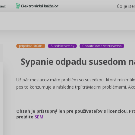
Čo je iser
prípadová štúdia
Susedské vzťahy
Chovateľstvo a veterinárstvo
Sypanie odpadu susedom n
Už pár mesiacov mám problém so susedkou, ktorá minimálne 
pes to konzumuje a následne trpí tráviacimi problémami. A
Obsah je prístupný len pre používateľov s licenciou. P
prejdite
SEM
.