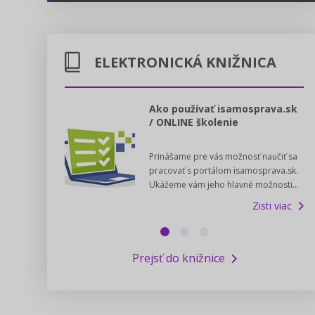
Energetika
Legislatívne správy
Doprava
ELEKTRONICKÁ KNIŽNICA
Kontakt
Poštové služby
Predpisy registrovaných cirkví
l voľby 2022
Ako používať isamosprava.sk
/ ONLINE školenie
Potravinárstvo
Zákony pre ľudí
dný manuál pre
Prinášame pre vás možnosť naučiť sa
 poslanca obce,
Poľovníctvo a lesy
Pomoc v núdzi - kontakty na úrady
pracovať s portálom isamosprava.sk.
v...
Ukážeme vám jeho hlavné možnosti...
Zisti viac
Podnikanie
Online poradenstvo
Zisti viac
Rybárstvo a vody
Výskumný inštitút iservispreludi.sk
Prejsť do knižnice
Newsletter