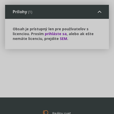
Prílohy
(1)
Obsah je prístupný len pre používateľov s
licenciou. Prosím
prihláste sa
, alebo ak ešte
nemáte licenciu, prejdite
SEM
.
Reálny svet