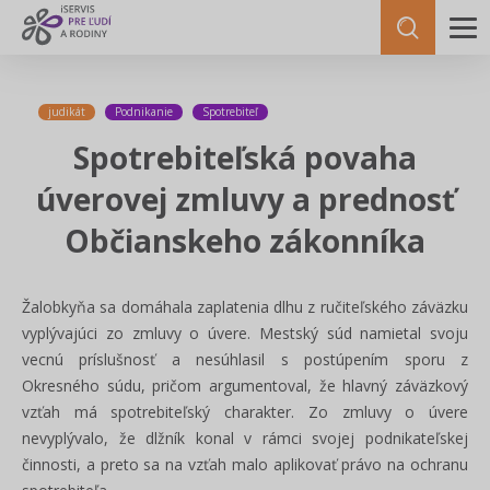
judikát
Podnikanie
Spotrebiteľ
Spotrebiteľská povaha
úverovej zmluvy a prednosť
Občianskeho zákonníka
Žalobkyňa sa domáhala zaplatenia dlhu z ručiteľského záväzku
vyplývajúci zo zmluvy o úvere. Mestský súd namietal svoju
vecnú príslušnosť a nesúhlasil s postúpením sporu z
Okresného súdu, pričom argumentoval, že hlavný záväzkový
vzťah má spotrebiteľský charakter. Zo zmluvy o úvere
nevyplývalo, že dlžník konal v rámci svojej podnikateľskej
činnosti, a preto sa na vzťah malo aplikovať právo na ochranu