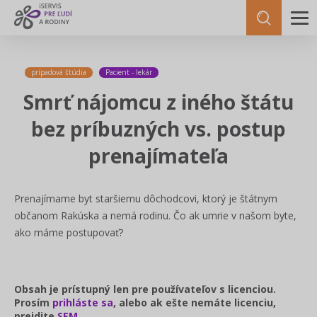
prípadová štúdia
Pacient - lekár
Smrť nájomcu z iného štátu
bez príbuzných vs. postup
prenajímateľa
Prenajímame byt staršiemu dôchodcovi, ktorý je štátnym
občanom Rakúska a nemá rodinu. Čo ak umrie v našom byte,
ako máme postupovať?
Obsah je prístupný len pre používateľov s licenciou.
Prosím
prihláste sa
, alebo ak ešte nemáte licenciu,
prejdite
SEM
.