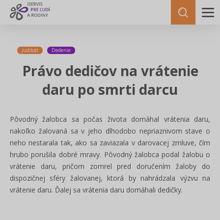
judikát
Dedenie
Právo dedičov na vrátenie
daru po smrti darcu
Pôvodný žalobca sa počas života domáhal vrátenia daru,
nakoľko žalovaná sa v jeho dlhodobo nepriaznivom stave o
neho nestarala tak, ako sa zaviazala v darovacej zmluve, čím
hrubo porušila dobré mravy. Pôvodný žalobca podal žalobu o
vrátenie daru, pričom zomrel pred doručením žaloby do
dispozičnej sféry žalovanej, ktorá by nahrádzala výzvu na
vrátenie daru. Ďalej sa vrátenia daru domáhali dedičky.