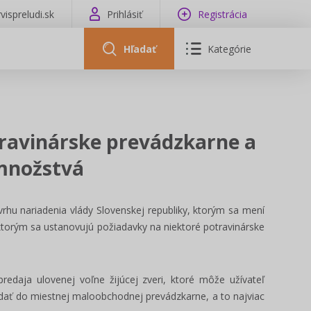
vispreludi.sk
Prihlásiť
Registrácia
Hľadať
Kategórie
travinárske prevádzkarne a
množstvá
rhu nariadenia vlády Slovenskej republiky, ktorým sa mení
 ktorým sa ustanovujú požiadavky na niektoré potravinárske
edaja ulovenej voľne žijúcej zveri, ktoré môže užívateľ
dať do miestnej maloobchodnej prevádzkarne, a to najviac