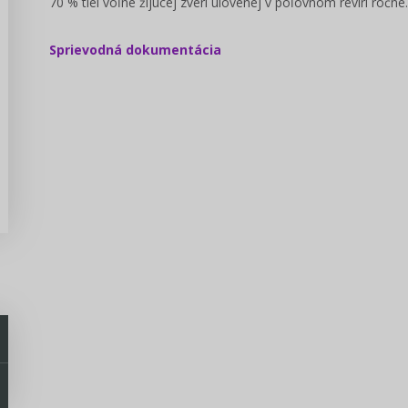
70 % tiel voľne žijúcej zveri ulovenej v poľovnom revíri ročne.
Sprievodná dokumentácia