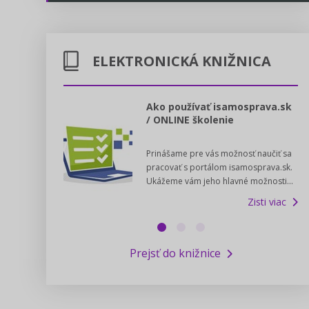
Energetika
Legislatívne správy
Doprava
ELEKTRONICKÁ KNIŽNICA
Kontakt
Poštové služby
Predpisy registrovaných cirkví
l voľby 2022
Ako používať isamosprava.sk
/ ONLINE školenie
Potravinárstvo
Zákony pre ľudí
dný manuál pre
Prinášame pre vás možnosť naučiť sa
 poslanca obce,
Poľovníctvo a lesy
Pomoc v núdzi - kontakty na úrady
pracovať s portálom isamosprava.sk.
v...
Ukážeme vám jeho hlavné možnosti...
Zisti viac
Podnikanie
Online poradenstvo
Zisti viac
Rybárstvo a vody
Výskumný inštitút iservispreludi.sk
Prejsť do knižnice
Newsletter