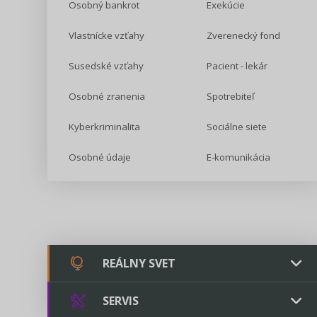
Osobný bankrot
Exekúcie
Vlastnícke vzťahy
Zverenecký fond
Susedské vzťahy
Pacient - lekár
Osobné zranenia
Spotrebiteľ
Kyberkriminalita
Sociálne siete
Osobné údaje
E-komunikácia
REÁLNY SVET
SERVIS
Chovateľstvo a veterinárstvo