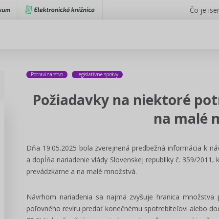
Čo je iser
Potravinárstvo
Legislatívne správy
Požiadavky na niektoré po
na malé 
Dňa 19.05.2025 bola zverejnená predbežná informácia k náv
a dopĺňa nariadenie vlády Slovenskej republiky č. 359/2011,
prevádzkarne a na malé množstvá.
Návrhom nariadenia sa najmä zvyšuje hranica množstva pr
poľovného revíru predať konečnému spotrebiteľovi alebo do