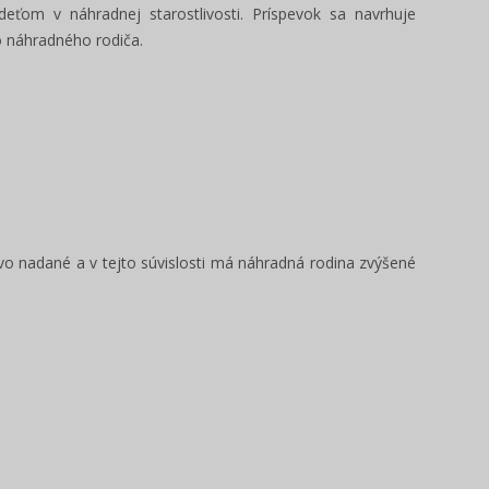
 deťom v náhradnej starostlivosti. Príspevok sa navrhuje
 náhradného rodiča.
Poslanec - manuál voľby 2022
Ako používať i
/ ONLINE škole
Pripravili sme prehľadný manuál pre
Prinášame pre vás 
kandidátov na funkciu poslanca obce,
o nadané a v tejto súvislosti má náhradná rodina zvýšené
pracovať s portálo
mesta a mestskej časti v...
Ukážeme vám jeho h
Zisti viac