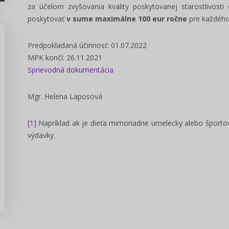
za účelom zvyšovania kvality poskytovanej starostlivosti
poskytovať
v sume maximálne 100 eur ročne
pre každého
Predpokladaná účinnosť: 01.07.2022
MPK končí: 26.11.2021
Sprievodná dokumentácia
Predseda, poslanec VÚC -
manuál voľby 2022
Mgr. Helena Laposová
Pripravili sme prehľadný manál pre
[1]
Napríklad ak je dieťa mimoriadne umelecky alebo športov
kandidátov na funkciu poslanca a
predsedu VÚC v komunálnych...
výdavky.
Zisti viac