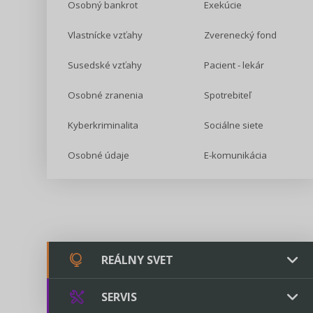
Osobný bankrot
Exekúcie
Vlastnícke vzťahy
Zverenecký fond
Susedské vzťahy
Pacient - lekár
Osobné zranenia
Spotrebiteľ
Kyberkriminalita
Sociálne siete
Osobné údaje
E-komunikácia
REÁLNY SVET
SERVIS
Chovateľstvo a veterinárstvo