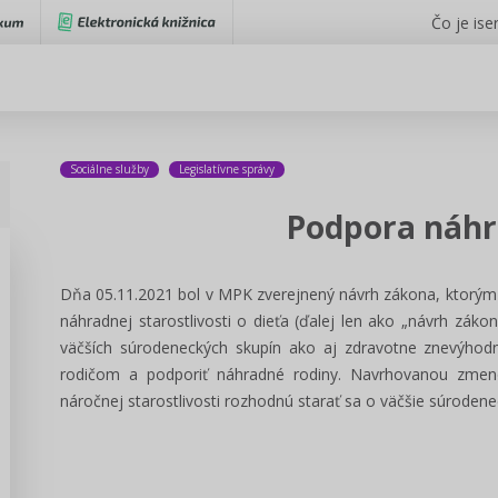
Čo je iser
Sociálne služby
Legislatívne správy
Podpora náhr
Dňa 05.11.2021 bol v MPK zverejnený návrh zákona, ktorým 
náhradnej starostlivosti o dieťa (ďalej len ako „návrh záko
väčších súrodeneckých skupín ako aj zdravotne znevýho
rodičom a podporiť náhradné rodiny. Navrhovanou zmeno
náročnej starostlivosti rozhodnú starať sa o väčšie súroden