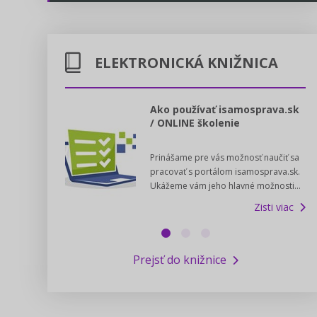
Energetika
Legislatívne správy
Doprava
ELEKTRONICKÁ KNIŽNICA
Kontakt
Poštové služby
Predpisy registrovaných cirkví
l voľby 2022
Ako používať isamosprava.sk
/ ONLINE školenie
Potravinárstvo
Zákony pre ľudí
dný manuál pre
Prinášame pre vás možnosť naučiť sa
 poslanca obce,
Poľovníctvo a lesy
Pomoc v núdzi - kontakty na úrady
pracovať s portálom isamosprava.sk.
v...
Ukážeme vám jeho hlavné možnosti...
Zisti viac
Podnikanie
Online poradenstvo
Zisti viac
Rybárstvo a vody
Výskumný inštitút iservispreludi.sk
Prejsť do knižnice
Newsletter