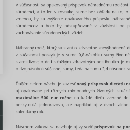
V súčasnosti sa opakovaný príspevok náhradnému rodičovi zvy
súrodenci, a to len v rovnakej sume bez ohľadu na to, o
zmenou, by sa zvýšenie opakovaného príspevku náhradnému
súrodencov a bolo by odstupňované v závislosti od p
zachovávanie súrodeneckých väzieb.
Náhradný rodič, ktorý sa stará o zdravotne znevýhodnené d
v súčasnosti poskytuje v sume 0,8-násobku sumy životné
starostlivosť o deti s ťažkým zdravotným postihnutím je m
o dvojnásobok súčasnej sumy, teda na sumu 2,4-násobok su
Ďalším cieľom návrhu je zaviesť
nový príspevok dieťaťu 
aj opakovane pri rôznych mimoriadnych životných situáci
maximálne 500 eur ročne
na každé dieťa zverené do n
poskytnutá jednorazovo, ale napríklad aj v dvoch aleb
kalendárny rok.
Návrhom zákona sa navrhuje aj vytvoriť
príspevok na po