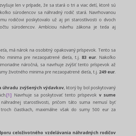
šuje len v prípade, že sa stará o tri a viac detí, ktoré sú
 koľko súrodencov sa náhradný rodič stará. Navrhovanou
 rodičovi poskytovalo už aj pri starostlivosti o dvoch
očtu súrodencov. Ambíciou návrhu zákona je teda aj
ieťa, má nárok na osobitný opakovaný príspevok. Tento sa
ho minima pre nezaopatrené dieťa, t.j.
83 eur
. Nakoľko
imoriadne náročná, sa navrhuje zvýšiť tento príspevok až
my životného minima pre nezaopatrené dieťa, t.j.
249 eur
.
na úhradu zvýšených výdavkov
, ktorý by bol poskytovaný
ách.
[1]
Navrhuje sa poskytovať tento príspevok
v sume
áhradnej starostlivosti, pričom táto suma nemusí byť
o troch čiastkach, maximálne však do sumy 500 eur za
dporu celoživotného vzdelávania náhradných rodičov