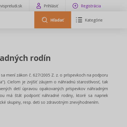
vispreludi.sk
Prihlásiť
Registrácia
Hľadať
Kategórie
adných rodín
sa mení zákon č. 627/2005 Z. z. o príspevkoch na podporu
na“). Cieľom je zvýšiť záujem o náhradnú starostlivosť, tak
dnených detí úpravou opakovaných príspevkov náhradným
u má štát podporiť náhradné rodiny, ktoré sa napriek
ecké skupiny, resp. deti so zdravotným znevýhodnením.