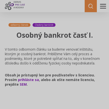
odborný článok
Osobný bankrot
Osobný bankrot časť I.
V tomto odbornom článku sa budeme venovať inštitútu,
ktorým je osobný bankrot. Priblížime Vám celý proces a
podmienky, ktoré je potrebné spĺňať na to, aby v konečnom
dôsledku došlo k oddĺženiu fyzickej osoby nepodnikateľa.
Obsah je prístupný len pre používateľov s licenciou.
Prosím
prihláste sa
, alebo ak ešte nemáte licenciu,
prejdite
SEM
.