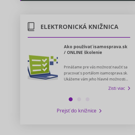
Energetika
Legislatívne správy
Doprava
ELEKTRONICKÁ KNIŽNICA
Kontakt
Poštové služby
Predpisy registrovaných cirkví
l voľby 2022
Ako používať isamosprava.sk
/ ONLINE školenie
Potravinárstvo
Zákony pre ľudí
dný manuál pre
Prinášame pre vás možnosť naučiť sa
 poslanca obce,
Poľovníctvo a lesy
Pomoc v núdzi - kontakty na úrady
pracovať s portálom isamosprava.sk.
v...
Ukážeme vám jeho hlavné možnosti...
Zisti viac
Podnikanie
Online poradenstvo
Zisti viac
Rybárstvo a vody
Výskumný inštitút iservispreludi.sk
Prejsť do knižnice
Newsletter