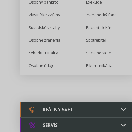
Osobný bankrot
Exekúcie
Vlastnícke vzťahy
Zverenecký fond
Susedské vzťahy
Pacient - lekár
Osobné zranenia
Spotrebiteľ
Kyberkriminalita
Sociálne siete
Osobné údaje
E-komunikácia
REÁLNY SVET
SERVIS
Chovateľstvo a veterinárstvo