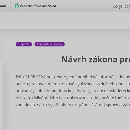
Čo je iser
Doprava
Legislatívne správy
Návrh zákona pre
Dňa 21.05.2024 bola zverejnená predbežná informácia k náv
bude upravovať najmä oblasť využívania vzdušného priesto
prevádzky, obchodnej leteckej dopravy, licencovania letec
ochrany civilného letectva, ohlasovania a bezpečnostného vy
zariadenia, sankcie, pôsobnosť orgánov štátnej správy a v