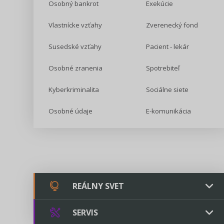
Osobný bankrot
Exekúcie
Vlastnícke vzťahy
Zverenecký fond
Susedské vzťahy
Pacient - lekár
Osobné zranenia
Spotrebiteľ
Kyberkriminalita
Sociálne siete
Osobné údaje
E-komunikácia
REÁLNY SVET
SERVIS
Chovateľstvo a veterinárstvo