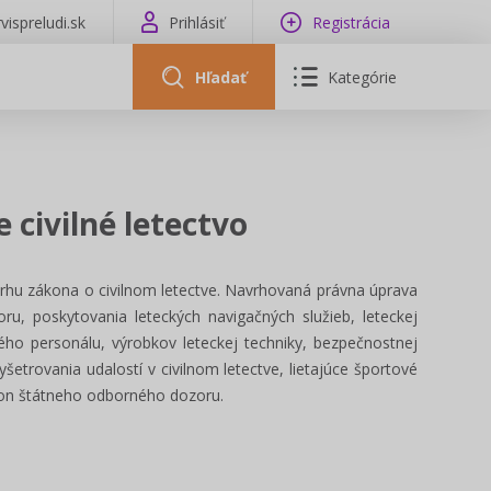
vispreludi.sk
Prihlásiť
Registrácia
Hľadať
Kategórie
 civilné letectvo
rhu zákona o civilnom letectve. Navrhovaná právna úprava
ru, poskytovania leteckých navigačných služieb, leteckej
kého personálu, výrobkov leteckej techniky, bezpečnostnej
šetrovania udalostí v civilnom letectve, lietajúce športové
ýkon štátneho odborného dozoru.