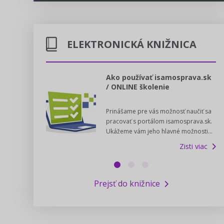
Energetika
Legislatívne správy
Doprava
ELEKTRONICKÁ KNIŽNICA
Kontakt
Poštové služby
Predpisy registrovaných cirkví
l voľby 2022
Ako používať isamosprava.sk
/ ONLINE školenie
Potravinárstvo
Zákony pre ľudí
dný manuál pre
Prinášame pre vás možnosť naučiť sa
 poslanca obce,
Poľovníctvo a lesy
Pomoc v núdzi - kontakty na úrady
pracovať s portálom isamosprava.sk.
v...
Ukážeme vám jeho hlavné možnosti...
Zisti viac
Podnikanie
Online poradenstvo
Zisti viac
Rybárstvo a vody
Výskumný inštitút iservispreludi.sk
Prejsť do knižnice
Newsletter