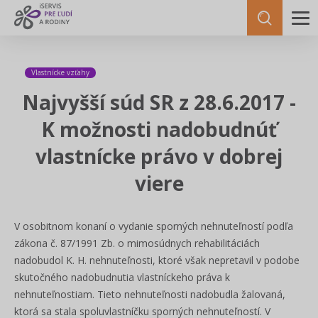
Vlastnícke vzťahy
Najvyšší súd SR z 28.6.2017 -
K možnosti nadobudnúť
vlastnícke právo v dobrej
viere
V osobitnom konaní o vydanie sporných nehnuteľností podľa
zákona č. 87/1991 Zb. o mimosúdnych rehabilitáciách
nadobudol K. H. nehnuteľnosti, ktoré však nepretavil v podobe
skutočného nadobudnutia vlastníckeho práva k
nehnuteľnostiam. Tieto nehnuteľnosti nadobudla žalovaná,
ktorá sa stala spoluvlastníčku sporných nehnuteľností. V