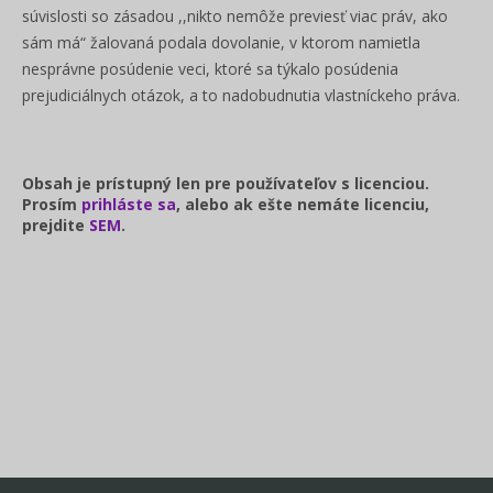
súvislosti so zásadou ,,nikto nemôže previesť viac práv, ako
sám má“ žalovaná podala dovolanie, v ktorom namietla
nesprávne posúdenie veci, ktoré sa týkalo posúdenia
prejudiciálnych otázok, a to nadobudnutia vlastníckeho práva.
Obsah je prístupný len pre používateľov s licenciou.
Prosím
prihláste sa
, alebo ak ešte nemáte licenciu,
prejdite
SEM
.