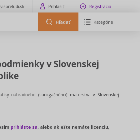
vispreludi.sk
Prihlásiť
Registrácia
Hľadať
Kategórie
podmienky v Slovenskej
blike
tiky náhradného (surogačného) materstva v Slovenskej
rosím
prihláste sa
, alebo ak ešte nemáte licenciu,