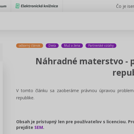
Čo je iser
odborný článok
Dieťa
Muž a žena
Partnerské vzťahy
Náhradné materstvo - 
repu
V tomto článku sa zaoberáme právnou úpravou problema
republike.
Obsah je prístupný len pre používateľov s licenciou. P
prejdite
SEM
.