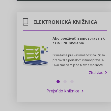
Energetika
Legislatívne správy
Doprava
ELEKTRONICKÁ KNIŽNICA
Kontakt
Poštové služby
Predpisy registrovaných cirkví
l voľby 2022
Ako používať isamosprava.sk
/ ONLINE školenie
Potravinárstvo
Zákony pre ľudí
dný manuál pre
Prinášame pre vás možnosť naučiť sa
 poslanca obce,
Poľovníctvo a lesy
Pomoc v núdzi - kontakty na úrady
pracovať s portálom isamosprava.sk.
v...
Ukážeme vám jeho hlavné možnosti...
Zisti viac
Podnikanie
Online poradenstvo
Zisti viac
Rybárstvo a vody
Výskumný inštitút iservispreludi.sk
Prejsť do knižnice
Newsletter