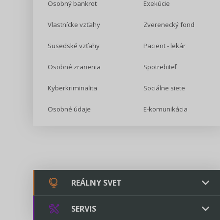
Osobný bankrot
Exekúcie
Vlastnícke vzťahy
Zverenecký fond
Susedské vzťahy
Pacient - lekár
Osobné zranenia
Spotrebiteľ
Kyberkriminalita
Sociálne siete
Osobné údaje
E-komunikácia
REÁLNY SVET
SERVIS
Chovateľstvo a veterinárstvo