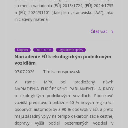
sa menia nariadenia (EÚ) 2018/1724, (EÚ) 2024/1735
a (EÚ) 2024/3110“ (ďalej len „stanovisko IAA“), ako
iniciatívny materiál.
Čítať viac
Doprava
Podnikanie
Legislatívne správy
Nariadenie EÚ k ekologickým podnikovým
vozidlám
07.07.2026
Tím isamosprava.sk
V rámci MPK bol predložený návrh
NARIADENIA EURÓPSKEHO PARLAMENTU A RADY
o ekologických podnikových vozidlách. Podnikové
vozidlá predstavujú približne 60 % nových registrácií
osobných automobilov a 90 % dodávok v EÚ, a preto
majú zásadný vplyv na tempo dekarbonizácie cestnej
dopravy. Vyšší podiel bezemisných vozidiel v