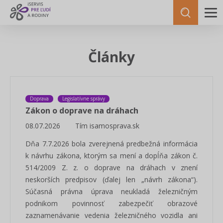
Články
Doprava
Legislatívne správy
Zákon o doprave na dráhach
08.07.2026
Tím isamosprava.sk
Dňa 7.7.2026 bola zverejnená predbežná informácia
k návrhu zákona, ktorým sa mení a dopĺňa zákon č.
514/2009 Z. z. o doprave na dráhach v znení
neskorších predpisov (ďalej len „návrh zákona“).
Súčasná právna úprava neukladá železničným
podnikom povinnosť zabezpečiť obrazové
zaznamenávanie vedenia železničného vozidla ani