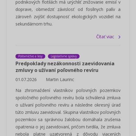
podnikových flotilách má urýchliť znižovanie emisií v
doprave, obmedziť závislosť od fosílnych palív a
zároveň zvýšiť dostupnosť ekologických vozidiel na
sekundárnom trhu.
Čítať viac
Poľovníctvo a lesy
Legislatívne správy
Predpoklady nezákonnosti zaevidovania
zmluvy o užívaní poľovného revíru
01.07.2026
Martin Laurinc
Na zhromaždení vlastníkov poľovných pozemkov
spoločného poľovného revíru bola schválená zmluva
o užívaní poľovného revíru a následne okresný úrad
túto zmluvu zaevidoval. Skupina vlastníkov poľovných
pozemkov sa správnou žalobou domáhala zrušenia
opatrenia o jej zaevidovaní, pričom tvrdila, že zmluva
nebola platne uzatvorená z dôvodu viacerých