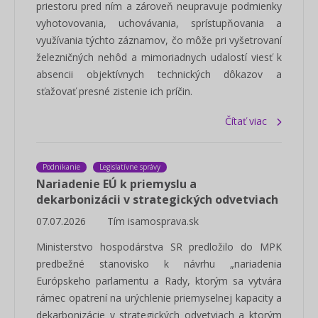
priestoru pred ním a zároveň neupravuje podmienky
vyhotovovania, uchovávania, sprístupňovania a
využívania týchto záznamov, čo môže pri vyšetrovaní
železničných nehôd a mimoriadnych udalostí viesť k
absencii objektívnych technických dôkazov a
sťažovať presné zistenie ich príčin.
Čítať viac
Podnikanie
Legislatívne správy
Nariadenie EÚ k priemyslu a
dekarbonizácii v strategických odvetviach
07.07.2026
Tím isamosprava.sk
Ministerstvo hospodárstva SR predložilo do MPK
predbežné stanovisko k návrhu „nariadenia
Európskeho parlamentu a Rady, ktorým sa vytvára
rámec opatrení na urýchlenie priemyselnej kapacity a
dekarbonizácie v strategických odvetviach a ktorým