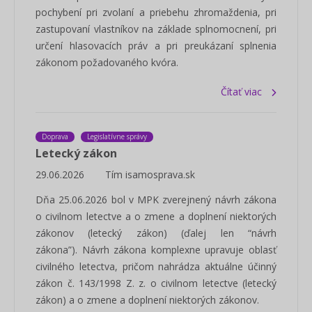
pochybení pri zvolaní a priebehu zhromaždenia, pri
zastupovaní vlastníkov na základe splnomocnení, pri
určení hlasovacích práv a pri preukázaní splnenia
zákonom požadovaného kvóra.
Čítať viac
Doprava
Legislatívne správy
Letecký zákon
29.06.2026
Tím isamosprava.sk
Dňa 25.06.2026 bol v MPK zverejnený návrh zákona
o civilnom letectve a o zmene a doplnení niektorých
zákonov (letecký zákon) (ďalej len “návrh
zákona”). Návrh zákona komplexne upravuje oblasť
civilného letectva, pričom nahrádza aktuálne účinný
zákon č. 143/1998 Z. z. o civilnom letectve (letecký
zákon) a o zmene a doplnení niektorých zákonov.