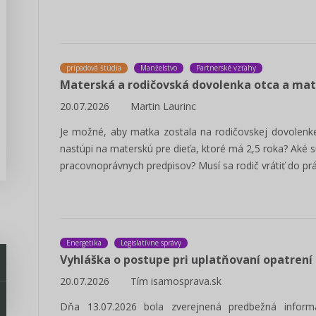
prípadová štúdia
Manželstvo
Partnerské vzťahy
Materská a rodičovská dovolenka otca a ma
20.07.2026
Martin Laurinc
Je možné, aby matka zostala na rodičovskej dovolenke
nastúpi na materskú pre dieťa, ktoré má 2,5 roka? Aké
pracovnoprávnych predpisov? Musí sa rodič vrátiť do pr
Energetika
Legislatívne správy
Vyhláška o postupe pri uplatňovaní opatrení
20.07.2026
Tím isamosprava.sk
Dňa 13.07.2026 bola zverejnená predbežná informá