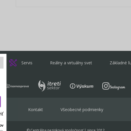
Servis
Reálny a virtuálny svet
Základné ľ
Kontakt
Všeobecné podmienky
iť
ov
© Centrálna nezisková spoločnosť | since 2012