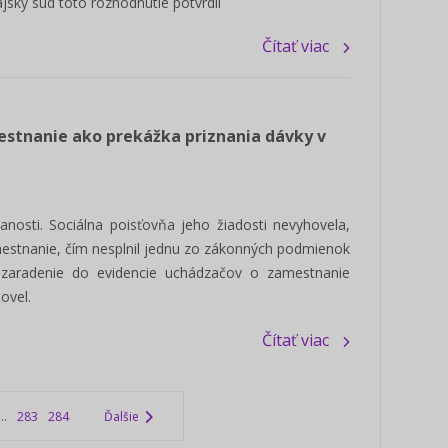
ský súd toto rozhodnutie potvrdil
Čítať viac
stnanie ako prekážka priznania dávky v
nosti. Sociálna poisťovňa jeho žiadosti nevyhovela,
estnanie, čím nesplnil jednu zo zákonných podmienok
 zaradenie do evidencie uchádzačov o zamestnanie
ovel.
Čítať viac
...
283
284
Ďalšie