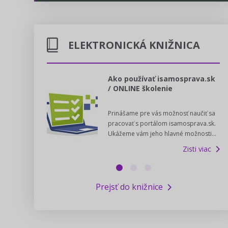
Energetika
Legislatívne správy
Doprava
ELEKTRONICKÁ KNIŽNICA
Kontakt
Poštové služby
Predpisy registrovaných cirkví
l voľby 2022
Ako používať isamosprava.sk
/ ONLINE školenie
Potravinárstvo
Zákony pre ľudí
dný manuál pre
Prinášame pre vás možnosť naučiť sa
 poslanca obce,
Poľovníctvo a lesy
Pomoc v núdzi - kontakty na úrady
pracovať s portálom isamosprava.sk.
v...
Ukážeme vám jeho hlavné možnosti...
Zisti viac
Podnikanie
Online poradenstvo
Zisti viac
Rybárstvo a vody
Výskumný inštitút iservispreludi.sk
Prejsť do knižnice
Newsletter