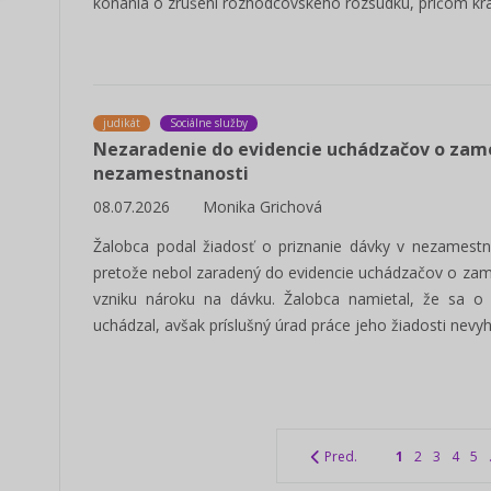
konania o zrušení rozhodcovského rozsudku, pričom kraj
judikát
Sociálne služby
Nezaradenie do evidencie uchádzačov o zame
nezamestnanosti
08.07.2026
Monika Grichová
Žalobca podal žiadosť o priznanie dávky v nezamestna
pretože nebol zaradený do evidencie uchádzačov o zam
vzniku nároku na dávku. Žalobca namietal, že sa o
uchádzal, avšak príslušný úrad práce jeho žiadosti nevyh
Pred.
1
2
3
4
5