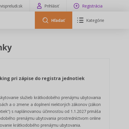
vispreludi.sk
Prihlásiť
Registrácia
Hľadať
Kategórie
nky
oking pri zápise do registra jednotiek
poskytovanie služieb krátkodobého prenájmu ubytovania
užbách a o zmene a doplnení niektorých zákonov (zákon
notiek“) s naplánovanou účinnosťou od 1.1.2027 prináša
kodobého prenájmu ubytovania prostredníctvom online
kytovanie krátkodobého prenájmu ubytovania.