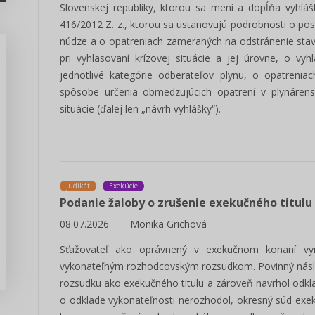
Slovenskej republiky, ktorou sa mení a dopĺňa vyhláš
416/2012 Z. z., ktorou sa ustanovujú podrobnosti o pos
núdze a o opatreniach zameraných na odstránenie stav
pri vyhlasovaní krízovej situácie a jej úrovne, o vy
jednotlivé kategórie odberateľov plynu, o opatrenia
spôsobe určenia obmedzujúcich opatrení v plynárens
situácie (ďalej len „návrh vyhlášky“).
Predseda, poslanec VÚC -
manuál voľby 2022
Pripravili sme prehľadný manál pre
kandidátov na funkciu poslanca a
predsedu VÚC v komunálnych...
judikát
Exekúcie
Podanie žaloby o zrušenie exekučného titulu
Zisti viac
08.07.2026
Monika Grichová
Sťažovateľ ako oprávnený v exekučnom konaní vy
vykonateľným rozhodcovským rozsudkom. Povinný násl
rozsudku ako exekučného titulu a zároveň navrhol odkla
o odklade vykonateľnosti nerozhodol, okresný súd exe