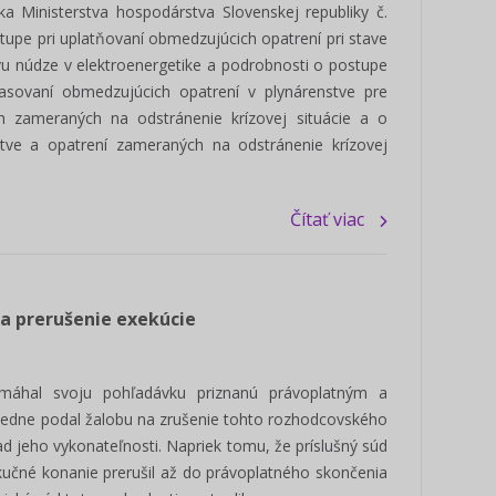
ka Ministerstva hospodárstva Slovenskej republiky č.
tupe pri uplatňovaní obmedzujúcich opatrení pri stave
u núdze v elektroenergetike a podrobnosti o postupe
hlasovaní obmedzujúcich opatrení v plynárenstve pre
ch zameraných na odstránenie krízovej situácie a o
tve a opatrení zameraných na odstránenie krízovej
Poslanec - manuál voľby 2022
Ako používať i
/ ONLINE škole
Čítať viac
Pripravili sme prehľadný manuál pre
Prinášame pre vás 
kandidátov na funkciu poslanca obce,
pracovať s portálo
mesta a mestskej časti v...
Ukážeme vám jeho h
Zisti viac
 a prerušenie exekúcie
máhal svoju pohľadávku priznanú právoplatným a
edne podal žalobu na zrušenie tohto rozhodcovského
d jeho vykonateľnosti. Napriek tomu, že príslušný súd
kučné konanie prerušil až do právoplatného skončenia