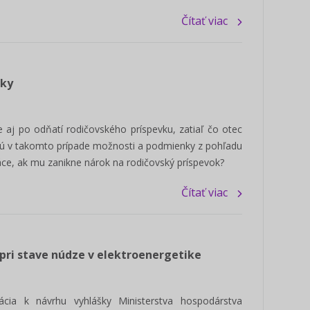
Čítať viac
tky
 aj po odňatí rodičovského príspevku, zatiaľ čo otec
 sú v takomto prípade možnosti a podmienky z pohľadu
áce, ak mu zanikne nárok na rodičovský príspevok?
Čítať viac
 pri stave núdze v elektroenergetike
cia k návrhu vyhlášky Ministerstva hospodárstva