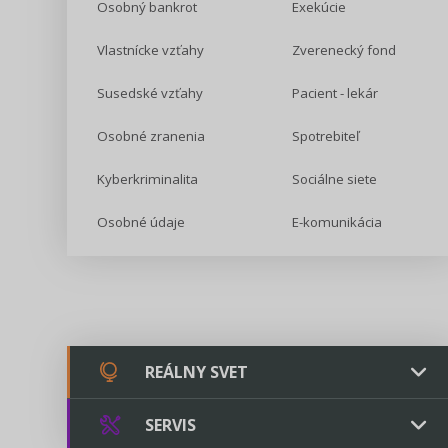
Osobný bankrot
Exekúcie
Vlastnícke vzťahy
Zverenecký fond
Susedské vzťahy
Pacient - lekár
Osobné zranenia
Spotrebiteľ
Kyberkriminalita
Sociálne siete
Osobné údaje
E-komunikácia
REÁLNY SVET
SERVIS
Chovateľstvo a veterinárstvo