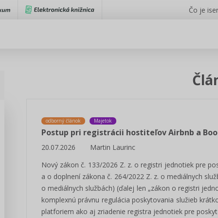
Čo je iser
Člá
odborný článok
Majetok
Postup pri registrácii hostiteľov Airbnb a Bo
20.07.2026
Martin Laurinc
Nový zákon č. 133/2026 Z. z. o registri jednotiek pre 
a o doplnení zákona č. 264/2022 Z. z. o mediálnych sl
o mediálnych službách) (ďalej len „zákon o registri jed
komplexnú právnu regulácia poskytovania služieb krát
platforiem ako aj zriadenie registra jednotiek pre pos